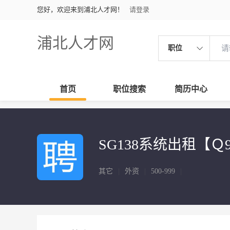
您好，欢迎来到浦北人才网！
请登录
浦北人才网
职位
首页
职位搜索
简历中心
SG138系统出租【Ｑ98
其它
|
外资
|
500-999
|