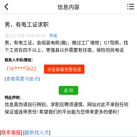
信息内容
男，有电工证求职
浦北人才网 2026.08.08
举报
男，有电工证，会组装电柜(箱)，做过工厂维修；C1驾照，找
个工资在四千以上，枣强县以外需要有住宿，保险勿扰电话
联系人手机/微信：
156****5622
点击查看完整信息
(
查看需要10金币
)
特此声明：
信息真伪请自行辨别，求职应聘须谨慎，网站对此不承担任何
保证或连带责任! 希望我们的平台能为您带来更多的便利！
[
联系客服
]
[
最新找人才
]